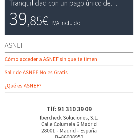
Tranquilidad con un pago único de…
39
,85€
IVA incluido
ASNEF
Cómo acceder a ASNEF sin que te timen
Salir de ASNEF No es Gratis
¿Qué es ASNEF?
Tlf:
91 310 39 09
Ibercheck Soluciones, S.L.
Calle Columela 6 Madrid
28001
-
Madrid
-
España
B–86008950