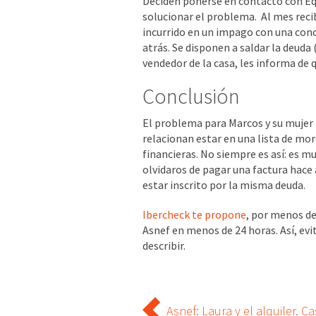
Deciden ponerse en contacto con Eq
solucionar el problema. Al mes reci
incurrido en un impago con una con
atrás. Se disponen a saldar la deuda 
vendedor de la casa, les informa de 
Conclusión
El problema para Marcos y su mujer 
relacionan estar en una lista de mo
financieras. No siempre es así: es m
olvidaros de pagar una factura hace
estar inscrito por la misma deuda.
Ibercheck te propone
, por menos de
Asnef en menos de 24 horas. Así, evi
describir.
Asnef: Laura y el alquiler. C