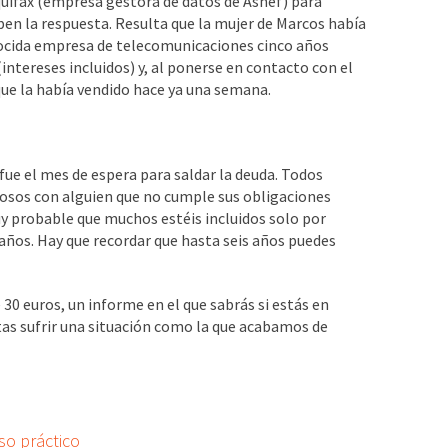
uifax (empresa gestora de datos de Asnef) para
ben la respuesta. Resulta que la mujer de Marcos había
ocida empresa de telecomunicaciones cinco años
(intereses incluidos) y, al ponerse en contacto con el
que la había vendido hace ya una semana.
fue el mes de espera para saldar la deuda. Todos
rosos con alguien que no cumple sus obligaciones
uy probable que muchos estéis incluidos solo por
 años. Hay que recordar que hasta seis años puedes
 30 euros, un informe en el que sabrás si estás en
tas sufrir una situación como la que acabamos de
aso práctico