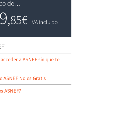
ico de…
9
,85€
IVA incluido
EF
acceder a ASNEF sin que te
de ASNEF No es Gratis
es ASNEF?