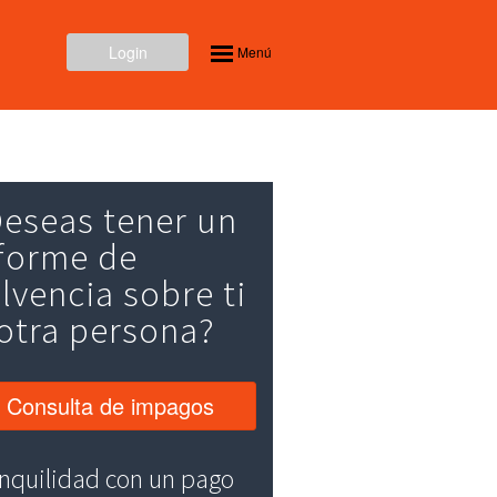
Login
Menú
eseas tener un
forme de
lvencia sobre ti
otra persona?
Consulta de impagos
nquilidad con un pago