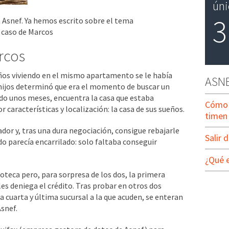
ún
3
 Asnef. Ya hemos escrito sobre el tema
 caso de Marcos
rcos
ños viviendo en el mismo apartamento se le había
ASN
hijos determinó que era el momento de buscar un
ado unos meses, encuentra la casa que estaba
Cómo 
 características y localización: la casa de sus sueños.
timen
dor y, tras una dura negociación, consigue rebajarle
Salir 
odo parecía encarrilado: solo faltaba conseguir
¿Qué 
poteca pero, para sorpresa de los dos, la primera
les deniega el crédito. Tras probar en otros dos
a cuarta y última sucursal a la que acuden, se enteran
snef.